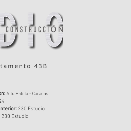
rtamento 43B
on:
Alto Hatillo - Caracas
24
interior:
230 Estudio
:
230 Estudio